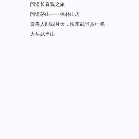
问道长春观之旅
问道茅山——保朴山房
最美人间四月天，快来武当赏杜鹃！
大岳武当山