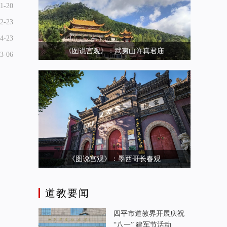
1-20
2-23
4-23
《图说宫观》：武夷山许真君庙
3-06
《图说宫观》：墨西哥长春观
道教要闻
四平市道教界开展庆祝
“八一” 建军节活动