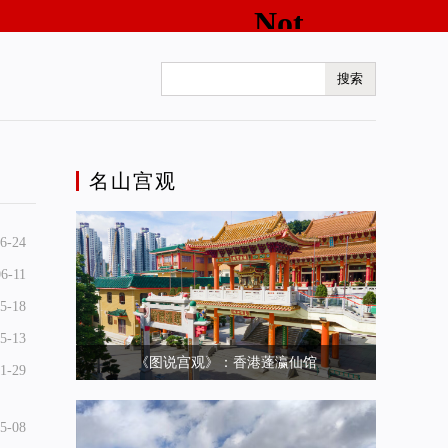
名山宫观
6-24
6-11
5-18
5-13
《图说宫观》：香港蓬瀛仙馆
1-29
5-08