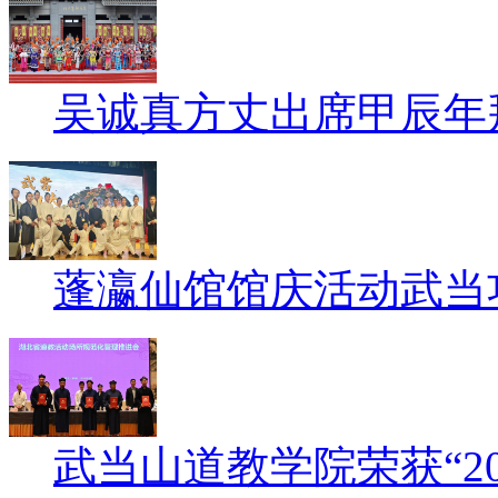
吴诚真方丈出席甲辰年
蓬瀛仙馆馆庆活动武当
武当山道教学院荣获“2