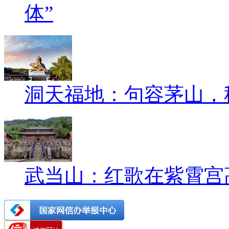
体”
洞天福地：句容茅山，
武当山：红歌在紫霄宫