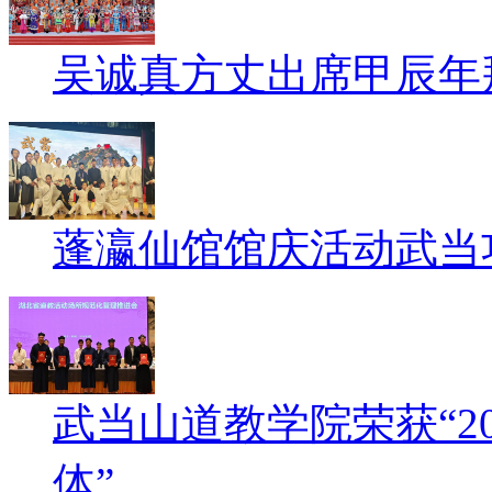
吴诚真方丈出席甲辰年
蓬瀛仙馆馆庆活动武当
武当山道教学院荣获“2
体”