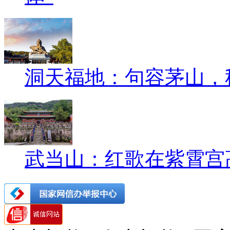
洞天福地：句容茅山，
武当山：红歌在紫霄宫