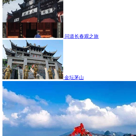
问道长春观之旅
金坛茅山