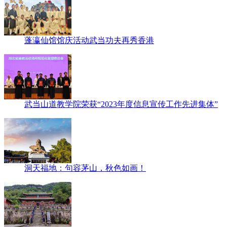
蓬瀛仙馆馆庆活动武当功夫再秀香港
武当山道教学院荣获“2023年度信息宣传工作先进集体”
洞天福地：句容茅山，秋色如画！