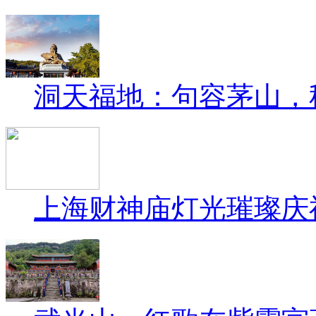
洞天福地：句容茅山，
上海财神庙灯光璀璨庆