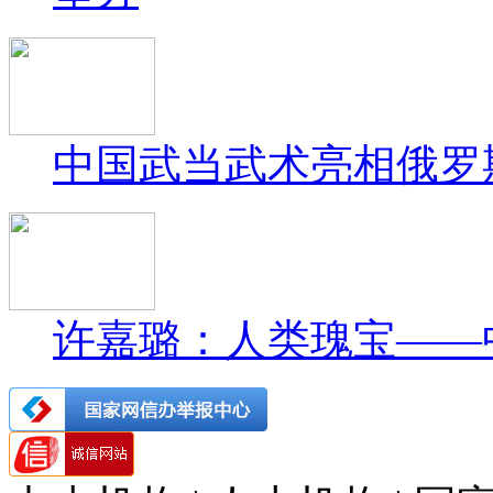
中国武当武术亮相俄罗
许嘉璐：人类瑰宝——