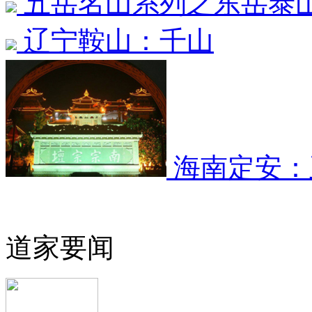
五岳名山系列之东岳泰
辽宁鞍山：千山
海南定安：
道家要闻