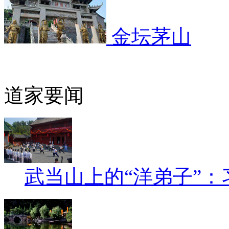
金坛茅山
道家要闻
武当山上的“洋弟子”：