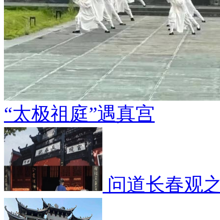
“太极祖庭”遇真宫
问道长春观