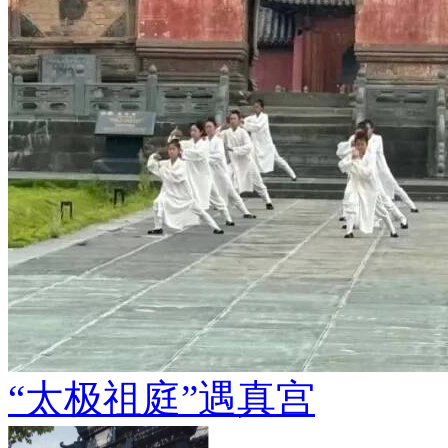
“太极祖庭”遇真宫