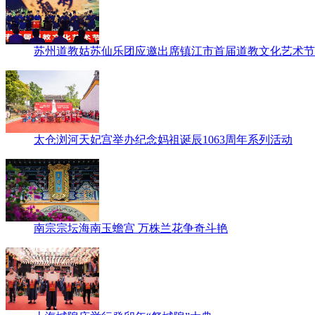
苏州道教姑苏仙乐团应邀出席镇江市首届道教文化艺术节
太仓浏河天妃宫举办纪念妈祖诞辰1063周年系列活动
南宗宗坛海南玉蟾宫 万株兰花争奇斗艳