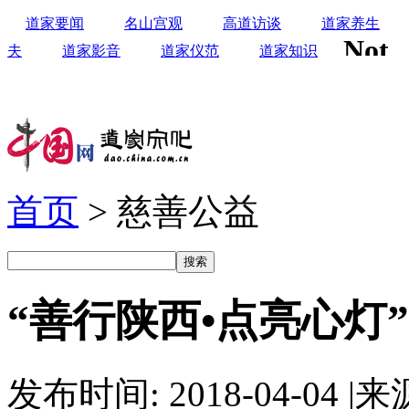
道家要闻
名山宫观
高道访谈
道家养生
夫
道家影音
道家仪范
道家知识
首页
> 慈善公益
“善行陕西•点亮心灯
发布时间: 2018-04-04
|
来