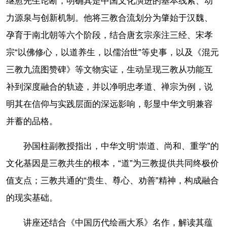
继愈先生论断，明确其是中国文化演进的基本线索、动
力源泉与创新机制。他将三教合流划分为肇始于汉魏、
孕育于南北朝等六个阶段，结合唐玄宗亲注三经、宋孝
宗“以佛修心，以道养生，以儒治世”等史事，以及《混元
三教九流图赞碑》等文物实证，生动呈现三教从功能互
补到深度融合的轨迹，并以净明忠孝道、禅宗为例，说
明其在信仰与实践层面的深远影响，彰显中华文明兼容
并蓄的品格。
孙国柱副教授指出，中华文明“崇道、尚和、重学”的
文化基因是三教共生的根本，“道”为三教提供共同终极价
值支点；三教共通的“贵生、尊心、劝善”精神，构成融合
的现实基础。
讲座还结合《中国历代绘画大系》名作，解读其蕴