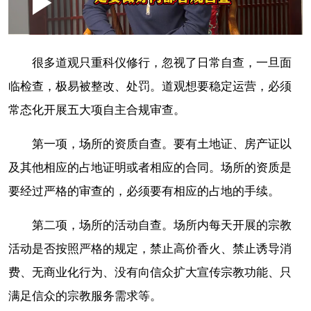
Loaded
:
Play
0:00
/
--:--
Play
Picture-
Mute
Fullscr
in-
Picture
2.11%
Video
很多道观只重科仪修行，忽视了日常自查，一旦面
临检查，极易被整改、处罚。道观想要稳定运营，必须
常态化开展五大项自主合规审查。
第一项，场所的资质自查。要有土地证、房产证以
及其他相应的占地证明或者相应的合同。场所的资质是
要经过严格的审查的，必须要有相应的占地的手续。
第二项，场所的活动自查。场所内每天开展的宗教
活动是否按照严格的规定，禁止高价香火、禁止诱导消
费、无商业化行为、没有向信众扩大宣传宗教功能、只
满足信众的宗教服务需求等。