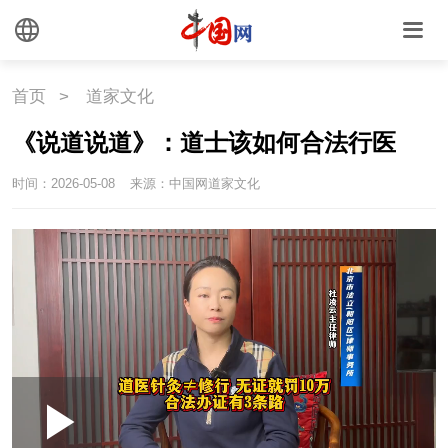
首页
>
道家文化
《说道说道》：道士该如何合法行医
时间：2026-05-08
来源：中国网道家文化
Loaded
:
Play
0:00
/
--:--
Play
Picture-
Mute
Fullscr