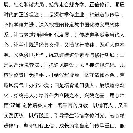
展、社会和谐大局，始终走合规办学、正信修行、顺应
时代的正道坦途；二是深耕学修主业，精进道脉传承，
坚持学修并进，深入挖掘阐释道教中国化教义思想体
系，让古老道韵契合时代发展，让传统道学滋养当代人
心，让学生既通经典义理、又懂修行戒律，既明大道本
源、又晓济世担当，练就过硬道学素养与修行功底；三
是从严治院管院，严抓道风建设，以严抓院规院纪、规
范学修管理为抓手，杜绝浮华虚躁、坚守清修本色，营
造风清气正办学环境；四是培育道门新人，赓续道脉薪
火，始终把人才培养作为立院之本、兴院之基，用心培
育“双通”道教后备人才，既重言传身教、以德育人，又重
实践历练、以行践道，引导学生珍惜学修时光、潜心精
进修行、坚守初心正信，成长为堪当道门传承重任、服