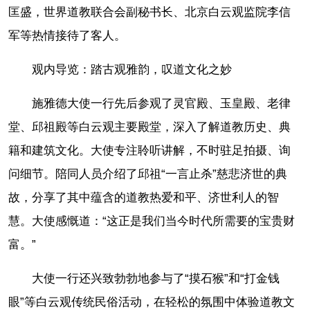
匡盛，世界道教联合会副秘书长、北京白云观监院李信
军等热情接待了客人。
观内导览：踏古观雅韵，叹道文化之妙
施雅德大使一行先后参观了灵官殿、玉皇殿、老律
堂、邱祖殿等白云观主要殿堂，深入了解道教历史、典
籍和建筑文化。大使专注聆听讲解，不时驻足拍摄、询
问细节。陪同人员介绍了邱祖“一言止杀”慈悲济世的典
故，分享了其中蕴含的道教热爱和平、济世利人的智
慧。大使感慨道：“这正是我们当今时代所需要的宝贵财
富。”
大使一行还兴致勃勃地参与了“摸石猴”和“打金钱
眼”等白云观传统民俗活动，在轻松的氛围中体验道教文