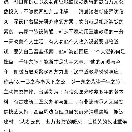
说，将自家拆迁以及老家征地赔偿款所得的数百万元悉
数投入，不够便四处奔走化缘——清晨踏着朝露拜访信
众，深夜伴着星光研究修复方案，饮食就是粗茶淡饭的
素食，其家中陈设简陋，却从不愿动用重建款项的一分
一毫改善个人生活。有人劝他个人收入没必要都给道
观，要为自己留些积蓄，他却淡然回应：“个人温饱何足
挂齿，千年文脉不能断才是头等大事。”他的赤诚与坚
守，如磁石般凝聚起四方力量：汉中道教界纷纷响应，
称其“以一己之私奉天下之公，以一身之劳续千年之脉”，
主动捐资捐物、出谋划策；有信众送来珍藏多年的老木
料，有古建筑工匠义务参与施工，有非遗传承人无偿提
供技艺支持，甚至周边百姓也自发前来清理废墟、搬运
建材，“从者云集，出力出资”的暖流，让荒芜的故址重焕
生机。