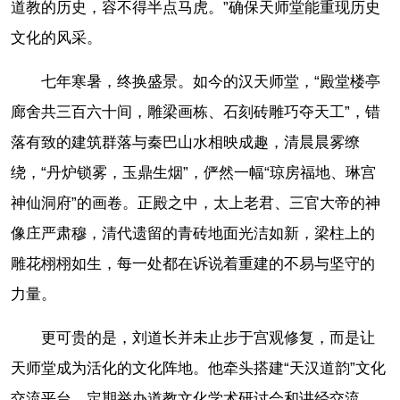
道教的历史，容不得半点马虎。”确保天师堂能重现历史
文化的风采。
七年寒暑，终换盛景。如今的汉天师堂，“殿堂楼亭
廊舍共三百六十间，雕梁画栋、石刻砖雕巧夺天工”，错
落有致的建筑群落与秦巴山水相映成趣，清晨晨雾缭
绕，“丹炉锁雾，玉鼎生烟”，俨然一幅“琼房福地、琳宫
神仙洞府”的画卷。正殿之中，太上老君、三官大帝的神
像庄严肃穆，清代遗留的青砖地面光洁如新，梁柱上的
雕花栩栩如生，每一处都在诉说着重建的不易与坚守的
力量。
更可贵的是，刘道长并未止步于宫观修复，而是让
天师堂成为活化的文化阵地。他牵头搭建“天汉道韵”文化
交流平台，定期举办道教文化学术研讨会和讲经交流，