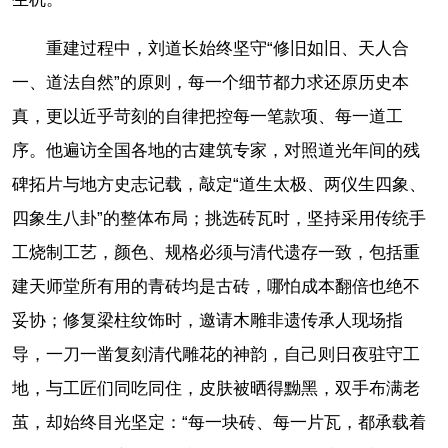
重建过程中，刘道长始终坚守“修旧如旧、天人合
一、道法自然”的原则，每一个细节都力求还原历史本
真，更以近乎苛刻的自律把控每一笔款项、每一道工
序。他遍访全国各地的古建筑专家，对照道光年间的残
碑拓片与地方史志记载，敲定“道生太极、两仪生四象、
四象生八卦”的整体布局；挑选砖瓦时，坚持采用传统手
工烧制工艺，颜色、规格必须与清代遗存一致，包括重
建天师堂所有用的青砖均是古砖，哪怕成本翻倍也绝不
妥协；修复梁柱纹饰时，邀请木雕非遗传承人现场指
导，一刀一凿复刻清代雕花的神韵，自己则日夜驻守工
地，与工匠们同吃同住，皮肤被晒得黝黑，双手布满老
茧，却始终目光坚定：“每一块砖、每一片瓦，都承载着