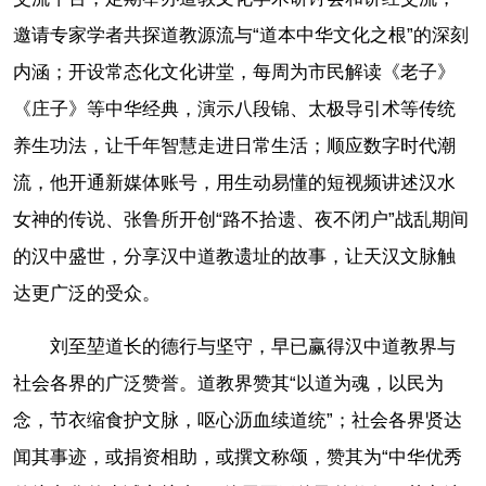
邀请专家学者共探道教源流与“道本中华文化之根”的深刻
内涵；开设常态化文化讲堂，每周为市民解读《老子》
《庄子》等中华经典，演示八段锦、太极导引术等传统
养生功法，让千年智慧走进日常生活；顺应数字时代潮
流，他开通新媒体账号，用生动易懂的短视频讲述汉水
女神的传说、张鲁所开创“路不拾遗、夜不闭户”战乱期间
的汉中盛世，分享汉中道教遗址的故事，让天汉文脉触
达更广泛的受众。
刘至堃道长的德行与坚守，早已赢得汉中道教界与
社会各界的广泛赞誉。道教界赞其“以道为魂，以民为
念，节衣缩食护文脉，呕心沥血续道统”；社会各界贤达
闻其事迹，或捐资相助，或撰文称颂，赞其为“中华优秀