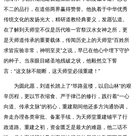
不二的品行，在道俗两界赢得赞誉。他执着于中华优秀
传统文化的发扬光大，精研道教经典要义，发愿弘道。
在了解到天师堂不仅是历代唯一官祭汉水女神之所，更
是天师道传承的重要载体，传闻历史上的天师堂“百姓所
求皆应验非常，神明至灵”之说，早已在他心中埋下守护
的种子。当亲眼目睹圣地残破之状，他毅然立下誓
言：“这文脉不能断，这天师堂必须重建！”
为圆此愿，刘道长踏上了“筚路蓝缕，以启山林”的艰
辛历程，更以节衣缩食、严于律己的修行，践行着“一心
向道、传承文脉”的初心，重建期间他还多方沟通协调，
奔走办理各类审批、备案手续，为天师堂重建铺平了行
政道路。重建之初，资金匮乏是最大的难题，他二话不