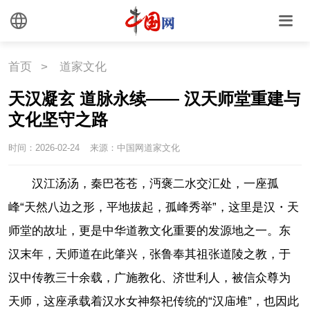
首页
>
道家文化
天汉凝玄 道脉永续—— 汉天师堂重建与
文化坚守之路
时间：2026-02-24
来源：中国网道家文化
汉江汤汤，秦巴苍苍，沔褒二水交汇处，一座孤
峰“天然八边之形，平地拔起，孤峰秀举”，这里是汉・天
师堂的故址，更是中华道教文化重要的发源地之一。东
汉末年，天师道在此肇兴，张鲁奉其祖张道陵之教，于
汉中传教三十余载，广施教化、济世利人，被信众尊为
天师，这座承载着汉水女神祭祀传统的“汉庙堆”，也因此