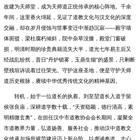
改建为天师堂，成为天师道正统传承的核心阵地。千余
年间，这里香火绵延，见证了道教文化与汉文化的深度
交融，却在岁月侵蚀与世事变迁中渐趋沉寂——殿宇墙
体斑驳，梁柱腐朽倾斜，院中杂草没膝，殿堂门窗破
损，明清时期的珍贵典籍流失大半，道光七年易主后又
经战乱纷扰，昔日“丹炉锁雾，玉鼎生烟”的盛景，只剩断
壁残垣诉说着过往荣光。守护这座圣地，便是守护天师
道历史根脉，赓续中华优秀传统文化的精神基因。
转机，始于一位道长的执着。刘至堃道长入道于留
侯张良庙，深耕道学数十载，“天资聪颖，德行清高，素
明精微玄奥”，在担任汉中市道教协会会长期间，凝聚全
市道教界力量，弘道扬善、服务社会，推动汉中道教文
化传承与场所规范建设迈上新台阶，以虔诚奉道、志心