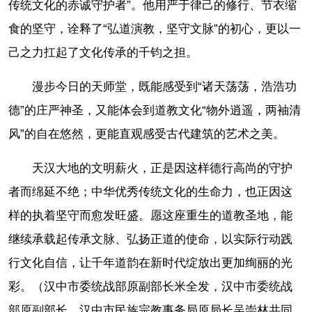
传统文化的赤诚守护者”。他用严于律己的修行、节衣缩
食的坚守，诠释了“弘道演教，坚守文脉”的初心，更以一
己之力扛起了文化传承的千钧之担。
漫步今日的天师堂，既能感受到“诸天荡荡，浩浩功
德”的庄严神圣，又能体会到道教文化“物外逍遥，两袖清
风”的自在悠然，更能直观感受古代建筑的艺术之美。
天汉大地的文明薪火，正是因这样德行高尚的守护
者而绵延不绝；中华优秀传统文化的生命力，也正因这
样的执着坚守而愈发旺盛。愿这座重生的道教圣地，能
继续承载起传承文脉、弘扬正道的使命，以实际行动践
行文化自信，让千年道韵在新时代绽放出更加绚丽的光
彩。（汉中市委统战部原副部长米全发，汉中市委统战
部原副部长、汉中市民族宗教事务局原局长吴崇林共同