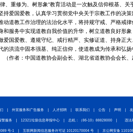
戒律、重修为、树形象”教育活动是一次触及信仰根基、关
坚持爱国爱教，认真学习贯彻党中央关于宗教工作的决策
推动道教工作治理的法治化水平，将持规守戒、严格戒律
身和服务中实现道教自我价值的升华，树立道教良好形象
做爱国爱教、遵规守纪、戒行精严、实修证道、持身正大
代的洪流中固本强基、纯正信仰，使道教成为传承和弘扬
。（作者：中国道教协会副会长、湖北省道教协会会长、
们
|
外宣服务和广告服务
|
人才招聘
|
联系我们
|
公告
|
声明
|
报警服务
|
12321垃圾信息举报中心
|
总机：（86-10）88828000
|
违法
0089 号-1
|
互联网新闻信息服务许可证 10120170004 号
|
京公网安备 110108